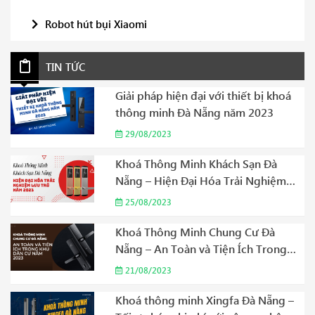
Robot hút bụi Xiaomi
TIN TỨC
Giải pháp hiện đại với thiết bị khoá
thông minh Đà Nẵng năm 2023
29/08/2023
Khoá Thông Minh Khách Sạn Đà
Nẵng – Hiện Đại Hóa Trải Nghiệm
Lưu Trú Năm 2023
25/08/2023
Khoá Thông Minh Chung Cư Đà
Nẵng – An Toàn và Tiện Ích Trong
Khu Dân Cư Năm 2023
21/08/2023
Khoá thông minh Xingfa Đà Nẵng –