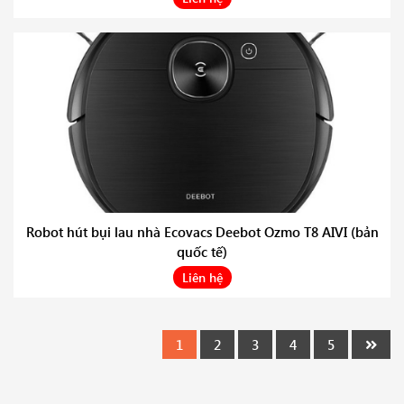
Robot hút bụi lau nhà Ecovacs Deebot Ozmo T8 AIVI (bản
quốc tế)
Liên hệ
1
2
3
4
5