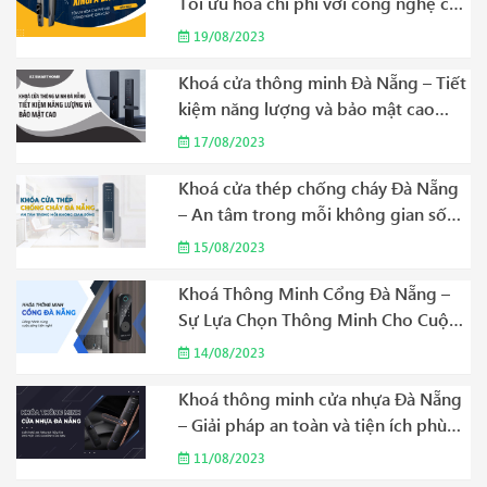
Tối ưu hóa chi phí với công nghệ cao
cấp Năm 2023
19/08/2023
Khoá cửa thông minh Đà Nẵng – Tiết
kiệm năng lượng và bảo mật cao
Năm 2023
17/08/2023
Khoá cửa thép chống cháy Đà Nẵng
– An tâm trong mỗi không gian sống
Năm 2023
15/08/2023
Khoá Thông Minh Cổng Đà Nẵng –
Sự Lựa Chọn Thông Minh Cho Cuộc
Sống Hiện Đại Năm 2023
14/08/2023
Khoá thông minh cửa nhựa Đà Nẵng
– Giải pháp an toàn và tiện ích phù
hợp cho gia đình của bạn Năm 2023
11/08/2023