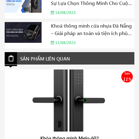
Sự Lựa Chọn Thông Minh Cho Cuộc
Sống Hiện Đại Năm 2023
14/08/2023
Khoá thông minh cửa nhựa Đà Nẵng
– Giải pháp an toàn và tiện ích phù
hợp cho gia đình của bạn Năm 2023
11/08/2023
SẢN PHẨM LIÊN QUAN
Sale
11%
Khóa thông minh Melo-602