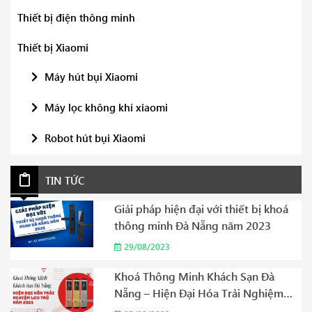
Thiết bị điện thông minh
Thiết bị Xiaomi
Máy hút bụi Xiaomi
Máy lọc không khí xiaomi
Robot hút bụi Xiaomi
TIN TỨC
Giải pháp hiện đại với thiết bị khoá
thông minh Đà Nẵng năm 2023
29/08/2023
Khoá Thông Minh Khách Sạn Đà
Nẵng – Hiện Đại Hóa Trải Nghiệm
Lưu Trú Năm 2023