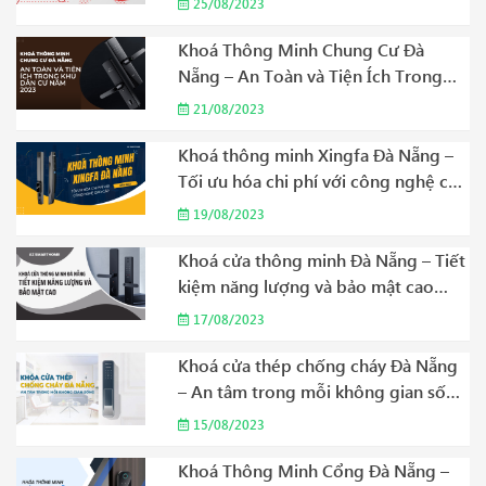
25/08/2023
Khoá Thông Minh Chung Cư Đà
Nẵng – An Toàn và Tiện Ích Trong
Khu Dân Cư Năm 2023
21/08/2023
Khoá thông minh Xingfa Đà Nẵng –
Tối ưu hóa chi phí với công nghệ cao
cấp Năm 2023
19/08/2023
Khoá cửa thông minh Đà Nẵng – Tiết
kiệm năng lượng và bảo mật cao
Năm 2023
17/08/2023
Khoá cửa thép chống cháy Đà Nẵng
– An tâm trong mỗi không gian sống
Năm 2023
15/08/2023
Khoá Thông Minh Cổng Đà Nẵng –