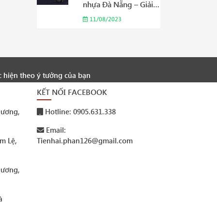
nhựa Đà Nẵng – Giải
pháp an toàn và tiện
11/08/2023
ích phù hợp cho gia
đình của bạn Năm
2023
c hiện theo ý tưởng của bạn
KẾT NỐI FACEBOOK
ương,
Hotline: 0905.631.338
Email:
m Lệ,
Tienhai.phan126@gmail.com
ương,
à