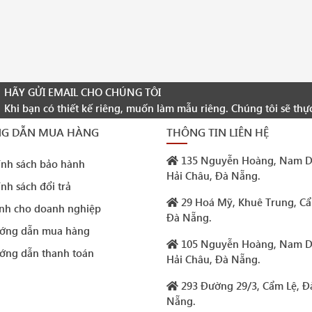
HÃY GỬI EMAIL CHO CHÚNG TÔI
Khi bạn có thiết kế riêng, muốn làm mẫu riêng. Chúng tôi sẽ thự
G DẪN MUA HÀNG
THÔNG TIN LIÊN HỆ
135 Nguyễn Hoàng, Nam D
ính sách bảo hành
Hải Châu, Đà Nẵng.
nh sách đổi trả
29 Hoá Mỹ, Khuê Trung, Cẩ
nh cho doanh nghiệp
Đà Nẵng.
ớng dẫn mua hàng
105 Nguyễn Hoàng, Nam D
ớng dẫn thanh toán
Hải Châu, Đà Nẵng.
293 Đường 29/3, Cẩm Lệ, Đ
Nẵng.