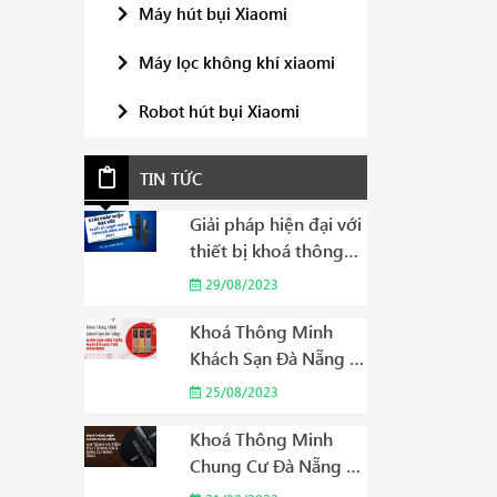
Máy hút bụi Xiaomi
Máy lọc không khí xiaomi
Robot hút bụi Xiaomi
TIN TỨC
Giải pháp hiện đại với
thiết bị khoá thông
minh Đà Nẵng năm
29/08/2023
2023
Khoá Thông Minh
Khách Sạn Đà Nẵng –
Hiện Đại Hóa Trải
25/08/2023
Nghiệm Lưu Trú Năm
2023
Khoá Thông Minh
Chung Cư Đà Nẵng –
An Toàn và Tiện Ích