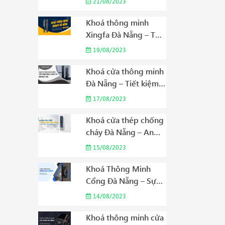
21/08/2023
Trong Khu Dân Cư
Năm 2023
Khoá thông minh
Xingfa Đà Nẵng – Tối
ưu hóa chi phí với
19/08/2023
công nghệ cao cấp
Năm 2023
Khoá cửa thông minh
Đà Nẵng – Tiết kiệm
năng lượng và bảo
17/08/2023
mật cao Năm 2023
Khoá cửa thép chống
cháy Đà Nẵng – An
tâm trong mỗi không
15/08/2023
gian sống Năm 2023
Khoá Thông Minh
Cổng Đà Nẵng – Sự
Lựa Chọn Thông Minh
14/08/2023
Cho Cuộc Sống Hiện
Đại Năm 2023
Khoá thông minh cửa