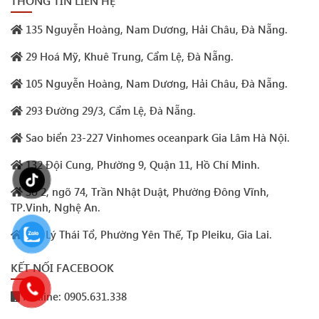
THÔNG TIN LIÊN HỆ
135 Nguyễn Hoàng, Nam Dương, Hải Châu, Đà Nẵng.
29 Hoá Mỹ, Khuê Trung, Cẩm Lệ, Đà Nẵng.
105 Nguyễn Hoàng, Nam Dương, Hải Châu, Đà Nẵng.
293 Đường 29/3, Cẩm Lệ, Đà Nẵng.
Sao biển 23-227 Vinhomes oceanpark Gia Lâm Hà Nội.
132 Đội Cung, Phường 9, Quận 11, Hồ Chí Minh.
Số 2, ngõ 74, Trần Nhật Duật, Phường Đông Vĩnh,
TP.Vinh, Nghệ An.
225 Lý Thái Tổ, Phường Yên Thế, Tp Pleiku, Gia Lai.
KẾT NỐI FACEBOOK
Hotline: 0905.631.338