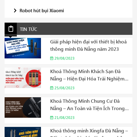
Robot hút bụi Xiaomi
TIN TỨC
Giải pháp hiện đại với thiết bị khoá
thông minh Đà Nẵng năm 2023
29/08/2023
Khoá Thông Minh Khách Sạn Đà
Nẵng – Hiện Đại Hóa Trải Nghiệm
Lưu Trú Năm 2023
25/08/2023
Khoá Thông Minh Chung Cư Đà
Nẵng – An Toàn và Tiện Ích Trong
Khu Dân Cư Năm 2023
21/08/2023
Khoá thông minh Xingfa Đà Nẵng –