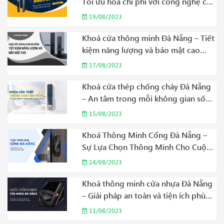
Tối ưu hóa chi phí với công nghệ cao
cấp Năm 2023
19/08/2023
Khoá cửa thông minh Đà Nẵng – Tiết
kiệm năng lượng và bảo mật cao
Năm 2023
17/08/2023
Khoá cửa thép chống cháy Đà Nẵng
– An tâm trong mỗi không gian sống
Năm 2023
15/08/2023
Khoá Thông Minh Cổng Đà Nẵng –
Sự Lựa Chọn Thông Minh Cho Cuộc
Sống Hiện Đại Năm 2023
14/08/2023
Khoá thông minh cửa nhựa Đà Nẵng
– Giải pháp an toàn và tiện ích phù
hợp cho gia đình của bạn Năm 2023
11/08/2023