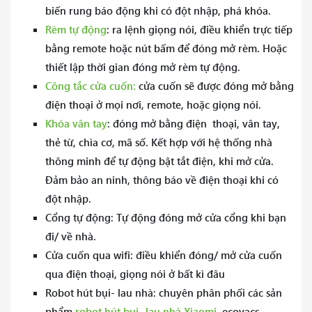
biến rung báo động khi có đột nhập, phá khóa.
Rèm tự động
: ra lệnh giọng nói, điều khiển trực tiếp
bằng remote hoặc nút bấm để đóng mở rèm. Hoặc
thiết lập thời gian đóng mở rèm tự động.
Công tắc cửa cuốn:
cửa cuốn sẽ được đóng mở bằng
điện thoại ở mọi nơi, remote, hoặc giọng nói.
Khóa vân tay
: đóng mở bằng điện thoại, vân tay,
thẻ từ, chìa cơ, mã số. Kết hợp với hệ thống nhà
thông minh để tự động bật tắt điện, khi mở cửa.
Đảm bảo an ninh, thông báo về điện thoại khi có
đột nhập.
Cổng tự động: Tự động đóng mở cửa cổng khi bạn
đi/ về nhà.
Cửa cuốn qua wifi: điều khiển đóng/ mở cửa cuốn
qua điện thoại, giọng nói ở bất kì đâu
Robot hút bụi- lau nhà: chuyên phân phối các sản
phẩm
robot hút bụi- lau nhà Xiaomi
, ecovacs,