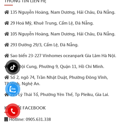
THÔNG TIN LIÊN HỆ
135 Nguyễn Hoàng, Nam Dương, Hải Châu, Đà Nẵng.
29 Hoá Mỹ, Khuê Trung, Cẩm Lệ, Đà Nẵng.
105 Nguyễn Hoàng, Nam Dương, Hải Châu, Đà Nẵng.
293 Đường 29/3, Cẩm Lệ, Đà Nẵng.
Sao biển 23-227 Vinhomes oceanpark Gia Lâm Hà Nội.
132 Đội Cung, Phường 9, Quận 11, Hồ Chí Minh.
Số 2, ngõ 74, Trần Nhật Duật, Phường Đông Vĩnh,
TP.Vinh, Nghệ An.
225 Lý Thái Tổ, Phường Yên Thế, Tp Pleiku, Gia Lai.
KẾT NỐI FACEBOOK
Hotline: 0905.631.338