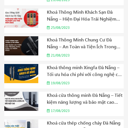
Khoá Thông Minh Khách Sạn Đà
Nẵng – Hiện Đại Hóa Trải Nghiệm
Lưu Trú Năm 2023
25/08/2023
Khoá Thông Minh Chung Cư Đà
Nẵng – An Toàn và Tiện Ích Trong
Khu Dân Cư Năm 2023
21/08/2023
Khoá thông minh Xingfa Đà Nẵng –
Tối ưu hóa chi phí với công nghệ cao
cấp Năm 2023
19/08/2023
Khoá cửa thông minh Đà Nẵng – Tiết
kiệm năng lượng và bảo mật cao
Năm 2023
17/08/2023
Khoá cửa thép chống cháy Đà Nẵng