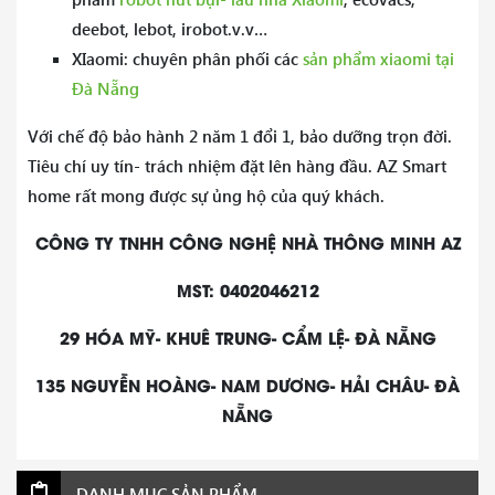
deebot, lebot, irobot.v.v…
XIaomi: chuyên phân phối các
sản phẩm xiaomi tại
Đà Nẵng
Với chế độ bảo hành 2 năm 1 đổi 1, bảo dưỡng trọn đời.
Tiêu chí uy tín- trách nhiệm đặt lên hàng đầu. AZ Smart
home rất mong được sự ủng hộ của quý khách.
CÔNG TY TNHH CÔNG NGHỆ NHÀ THÔNG MINH AZ
MST: 0402046212
29 HÓA MỸ- KHUÊ TRUNG- CẨM LỆ- ĐÀ NẴNG
135 NGUYỄN HOÀNG- NAM DƯƠNG- HẢI CHÂU- ĐÀ
NẴNG
DANH MỤC SẢN PHẨM