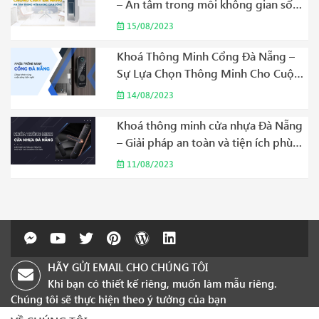
– An tâm trong mỗi không gian sống
Năm 2023
15/08/2023
Khoá Thông Minh Cổng Đà Nẵng –
Sự Lựa Chọn Thông Minh Cho Cuộc
Sống Hiện Đại Năm 2023
14/08/2023
Khoá thông minh cửa nhựa Đà Nẵng
– Giải pháp an toàn và tiện ích phù
hợp cho gia đình của bạn Năm 2023
11/08/2023
HÃY GỬI EMAIL CHO CHÚNG TÔI
Khi bạn có thiết kế riêng, muốn làm mẫu riêng.
Chúng tôi sẽ thực hiện theo ý tưởng của bạn