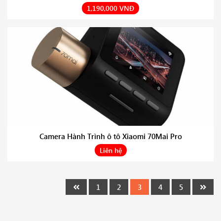
1,190,000 VNĐ
Camera Hành Trình ô tô Xiaomi 70Mai Pro
Liên hệ
1
2
3
4
5