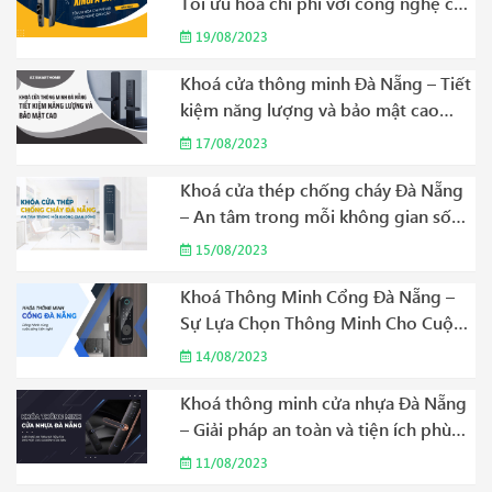
Tối ưu hóa chi phí với công nghệ cao
cấp Năm 2023
19/08/2023
Khoá cửa thông minh Đà Nẵng – Tiết
kiệm năng lượng và bảo mật cao
Năm 2023
17/08/2023
Khoá cửa thép chống cháy Đà Nẵng
– An tâm trong mỗi không gian sống
Năm 2023
15/08/2023
Khoá Thông Minh Cổng Đà Nẵng –
Sự Lựa Chọn Thông Minh Cho Cuộc
Sống Hiện Đại Năm 2023
14/08/2023
Khoá thông minh cửa nhựa Đà Nẵng
– Giải pháp an toàn và tiện ích phù
hợp cho gia đình của bạn Năm 2023
11/08/2023