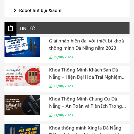
Robot hút bụi Xiaomi
TIN TỨC
Giải pháp hiện đại với thiết bị khoá
thông minh Đà Nẵng năm 2023
29/08/2023
Khoá Thông Minh Khách Sạn Đà
Nẵng – Hiện Đại Hóa Trải Nghiệm
Lưu Trú Năm 2023
25/08/2023
Khoá Thông Minh Chung Cư Đà
Nẵng – An Toàn và Tiện Ích Trong
Khu Dân Cư Năm 2023
21/08/2023
Khoá thông minh Xingfa Đà Nẵng –