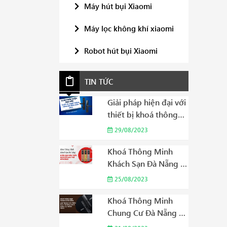
Máy hút bụi Xiaomi
Máy lọc không khí xiaomi
Robot hút bụi Xiaomi
TIN TỨC
Giải pháp hiện đại với
thiết bị khoá thông
minh Đà Nẵng năm
29/08/2023
2023
Khoá Thông Minh
Khách Sạn Đà Nẵng –
Hiện Đại Hóa Trải
25/08/2023
Nghiệm Lưu Trú Năm
2023
Khoá Thông Minh
Chung Cư Đà Nẵng –
An Toàn và Tiện Ích