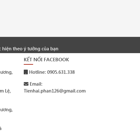
c hiện theo ý tưởng của bạn
KẾT NỐI FACEBOOK
ương,
Hotline: 0905.631.338
Email:
m Lệ,
Tienhai.phan126@gmail.com
ương,
à