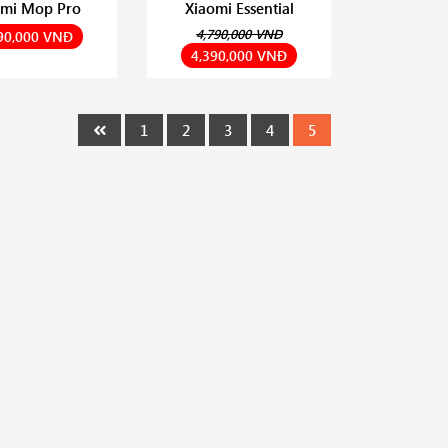
omi Mop Pro
Xiaomi Essential
4,790,000 VNĐ
90,000 VNĐ
4,390,000 VNĐ
1
2
3
4
5