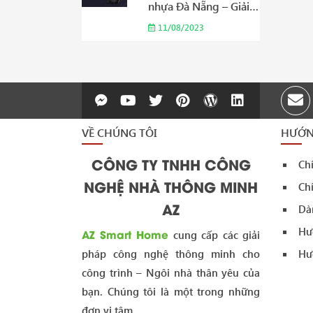
nhựa Đà Nẵng – Giải
pháp an toàn và tiện
11/08/2023
ích phù hợp cho gia
đình của bạn Năm
2023
VỀ CHÚNG TÔI
HƯỚN
CÔNG TY TNHH CÔNG
Ch
NGHỆ NHÀ THÔNG MINH
Chí
AZ
Dà
Hư
AZ Smart Home
cung cấp các giải
pháp công nghệ thông minh cho
Hư
công trình – Ngôi nhà thân yêu của
bạn. Chúng tôi là một trong những
đơn vị tâm...