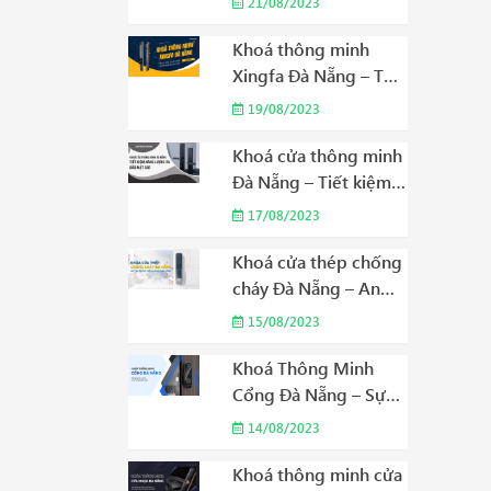
21/08/2023
Trong Khu Dân Cư
Năm 2023
Khoá thông minh
Xingfa Đà Nẵng – Tối
ưu hóa chi phí với
19/08/2023
công nghệ cao cấp
Năm 2023
Khoá cửa thông minh
Đà Nẵng – Tiết kiệm
năng lượng và bảo
17/08/2023
mật cao Năm 2023
Khoá cửa thép chống
cháy Đà Nẵng – An
tâm trong mỗi không
15/08/2023
gian sống Năm 2023
Khoá Thông Minh
Cổng Đà Nẵng – Sự
Lựa Chọn Thông Minh
14/08/2023
Cho Cuộc Sống Hiện
Đại Năm 2023
Khoá thông minh cửa