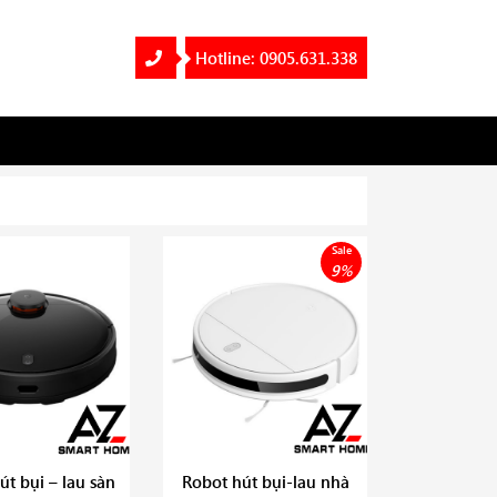
Hotline: 0905.631.338
Sale
9%
út bụi – lau sàn
Robot hút bụi-lau nhà