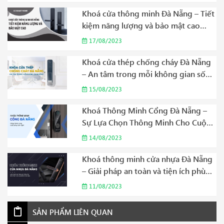
Khoá cửa thông minh Đà Nẵng – Tiết
kiệm năng lượng và bảo mật cao
Năm 2023
17/08/2023
Khoá cửa thép chống cháy Đà Nẵng
– An tâm trong mỗi không gian sống
Năm 2023
15/08/2023
Khoá Thông Minh Cổng Đà Nẵng –
Sự Lựa Chọn Thông Minh Cho Cuộc
Sống Hiện Đại Năm 2023
14/08/2023
Khoá thông minh cửa nhựa Đà Nẵng
– Giải pháp an toàn và tiện ích phù
hợp cho gia đình của bạn Năm 2023
11/08/2023
SẢN PHẨM LIÊN QUAN