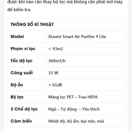
được khi nào cần thay bộ lọc mà không cần phải mở máy
để kiểm tra.
THÔNG SỐ KĨ THUẬT
Model
Xiaomi Smart Air Purifier 4 Lite
Phạm vi lọc
< 43m2
Tốc độ lọc
360m3/h
Công suất
33 W
Độ ồn
< 61dB
Bộ lọc
Màng lọc PET – True HEPA
3 Chế độ lọc
Ngủ – Tự động – Yêu thích
Cảm biến
Nhiệt độ, độ ẩm, bụi mịn, mùi