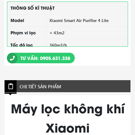
THÔNG SỐ KĨ THUẬT
Model
Xiaomi Smart Air Purifier 4 Lite
Phạm vi lọc
< 43m2
Tốc độ lọc
360m3/h
Công suất
TƯ VẤN: 0905.631.338
33 W
Độ ồn
< 61dB
Bộ lọc
Màng lọc PET - True HEPA
CHI TIẾT SẢN PHẨM
3 Chế độ lọc
Ngủ – Tự động – Yêu thích
Máy lọc không khí
Cảm biến
Nhiệt độ, độ ẩm, bụi mịn, mùi
Xiaomi