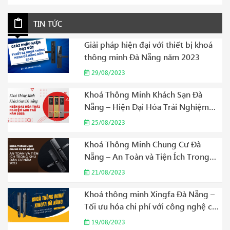
TIN TỨC
Giải pháp hiện đại với thiết bị khoá
thông minh Đà Nẵng năm 2023
29/08/2023
Khoá Thông Minh Khách Sạn Đà
Nẵng – Hiện Đại Hóa Trải Nghiệm
Lưu Trú Năm 2023
25/08/2023
Khoá Thông Minh Chung Cư Đà
Nẵng – An Toàn và Tiện Ích Trong
Khu Dân Cư Năm 2023
21/08/2023
Khoá thông minh Xingfa Đà Nẵng –
Tối ưu hóa chi phí với công nghệ cao
cấp Năm 2023
19/08/2023