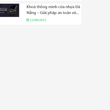
Năm 2023
Khoá thông minh cửa nhựa Đà
Nẵng – Giải pháp an toàn và
tiện ích phù hợp cho gia đình
11/08/2023
của bạn Năm 2023