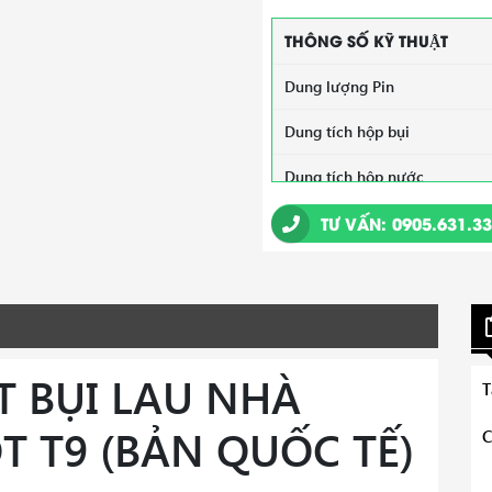
THÔNG SỐ KỸ THUẬT
Dung lượng Pin
Dung tích hộp bụi
Dung tích hộp nước
Lực Hút
TƯ VẤN: 0905.631.3
Tường ảo
Nhận diện thảm
Công suất(W)
 BỤI LAU NHÀ
T
Lau nhà
T T9 (BẢN QUỐC TẾ)
C
Cảm biến