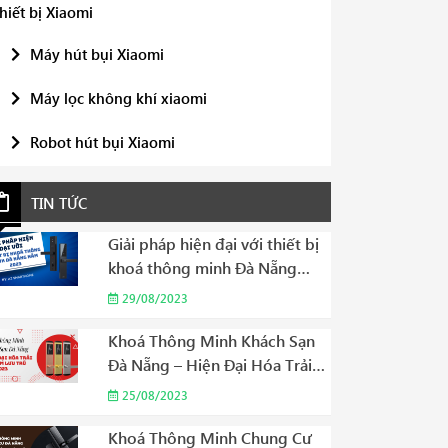
hiết bị Xiaomi
Máy hút bụi Xiaomi
Máy lọc không khí xiaomi
Robot hút bụi Xiaomi
TIN TỨC
Giải pháp hiện đại với thiết bị
khoá thông minh Đà Nẵng
năm 2023
29/08/2023
Khoá Thông Minh Khách Sạn
Đà Nẵng – Hiện Đại Hóa Trải
Nghiệm Lưu Trú Năm 2023
25/08/2023
Khoá Thông Minh Chung Cư