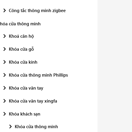
70-76
Công tắc thông minh zigbee
4h
hóa cửa thông minh
03 sơ đồ
Khoá căn hộ
353 * 353 * 93,6
Khóa cửa gỗ
Có
Khóa cửa kính
Ecovacs Home
Khóa cửa thông minh Phillips
200
Khóa cửa vân tay
Có
Khóa cửa vân tay xingfa
Có
Khóa khách sạn
2
Khóa cửa thông minh
Có