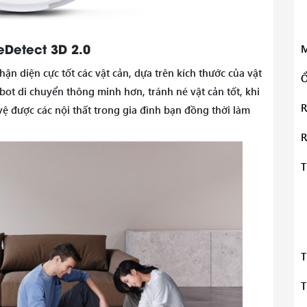
eDetect 3D 2.0
M
n diện cực tốt các vật cản, dựa trên kích thước của vật
Ổ
bot di chuyển thông minh hơn, tránh né vật cản tốt, khi
R
ệ được các nội thất trong gia đình bạn đồng thời làm
R
T
T
T