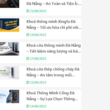
Đà Nẵng – An Toàn và Tiện Ích
Trong Khu Dân Cư Năm 2023
21/08/2023
Khoá thông minh Xingfa Đà
Nẵng – Tối ưu hóa chi phí với
công nghệ cao cấp Năm 2023
19/08/2023
Khoá cửa thông minh Đà Nẵng
– Tiết kiệm năng lượng và bảo
mật cao Năm 2023
17/08/2023
Khoá cửa thép chống cháy Đà
Nẵng – An tâm trong mỗi
không gian sống Năm 2023
15/08/2023
Khoá Thông Minh Cổng Đà
Nẵng – Sự Lựa Chọn Thông
Minh Cho Cuộc Sống Hiện Đại
14/08/2023