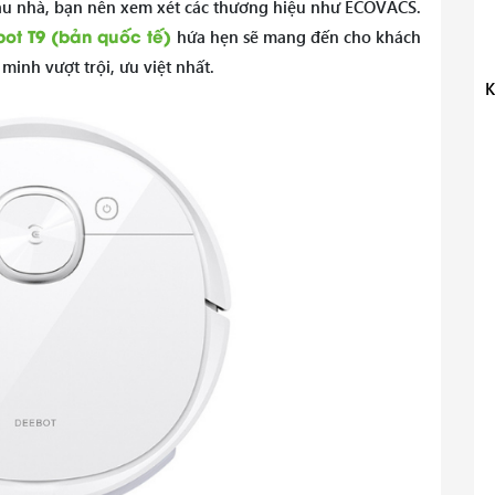
lau nhà, bạn nên xem xét các thương hiệu như ECOVACS.
Độ ồn(dB)
bot T9 (bản quốc tế)
hứa hẹn sẽ mang đến cho khách
inh vượt trội, ưu việt nhất.
Thời gian sạc
K
Lưu sơ đồ
Kích thước (mm)
Tiếp tục dọn dẹp
App
Thời gian làm sạch (phút)
Điều chỉnh lượng nước
Điều chỉnh lực hút
Vượt vật cản (cm)
Chọn khu vực vệ sinh