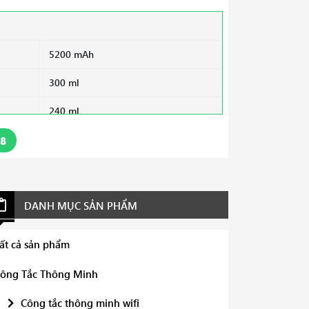
5200 mAh
300 ml
240 ml
38
1200 - 3000 Pa
Có
Có
DANH MỤC SẢN PHẨM
50
ất cả sản phẩm
Có
ông Tắc Thông Minh
AIVI 2.0 / TrueMapping 2.0 / laser
dToF
Công tắc thông minh wifi