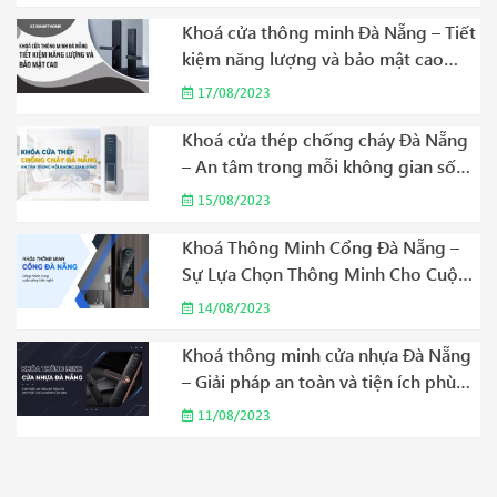
Khoá cửa thông minh Đà Nẵng – Tiết
kiệm năng lượng và bảo mật cao
Năm 2023
17/08/2023
Khoá cửa thép chống cháy Đà Nẵng
– An tâm trong mỗi không gian sống
Năm 2023
15/08/2023
Khoá Thông Minh Cổng Đà Nẵng –
Sự Lựa Chọn Thông Minh Cho Cuộc
Sống Hiện Đại Năm 2023
14/08/2023
Khoá thông minh cửa nhựa Đà Nẵng
– Giải pháp an toàn và tiện ích phù
hợp cho gia đình của bạn Năm 2023
11/08/2023