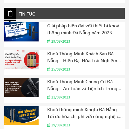
TIN TỨC
Giải pháp hiện đại với thiết bị khoá
thông minh Đà Nẵng năm 2023
29/08/2023
Khoá Thông Minh Khách Sạn Đà
Nẵng – Hiện Đại Hóa Trải Nghiệm
Lưu Trú Năm 2023
25/08/2023
Khoá Thông Minh Chung Cư Đà
Nẵng – An Toàn và Tiện Ích Trong
Khu Dân Cư Năm 2023
21/08/2023
Khoá thông minh Xingfa Đà Nẵng –
Tối ưu hóa chi phí với công nghệ cao
cấp Năm 2023
19/08/2023