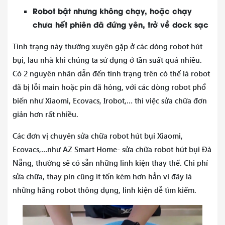
Robot bật nhưng không chạy, hoặc chạy
chưa hết phiên đã đứng yên, trở về dock sạc
Tình trạng này thường xuyên gặp ở các dòng robot hút
bụi, lau nhà khi chúng ta sử dụng ở tần suất quá nhiều.
Có 2 nguyên nhân dẫn đến tình trạng trên có thể là robot
đã bị lỗi main hoặc pin đã hỏng, với các dòng robot phổ
biến như Xiaomi, Ecovacs, Irobot,… thì việc sửa chữa đơn
giản hơn rất nhiều.
Các đơn vị chuyên sửa chữa robot hút bụi Xiaomi,
Ecovacs,…như AZ Smart Home- sửa chữa robot hút bụi Đà
Nẵng, thường sẽ có sẵn những linh kiện thay thế. Chi phí
sửa chữa, thay pin cũng ít tốn kém hơn hẳn vì đây là
những hãng robot thông dụng, linh kiện dễ tìm kiếm.