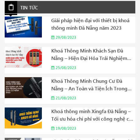
TIN TỨC
Giải pháp hiện đại với thiết bị khoá
thông minh Đà Nẵng năm 2023
29/08/2023
Khoá Thông Minh Khách Sạn Đà
Nẵng – Hiện Đại Hóa Trải Nghiệm
Lưu Trú Năm 2023
25/08/2023
Khoá Thông Minh Chung Cư Đà
Nẵng – An Toàn và Tiện Ích Trong
Khu Dân Cư Năm 2023
21/08/2023
Khoá thông minh Xingfa Đà Nẵng –
Tối ưu hóa chi phí với công nghệ cao
cấp Năm 2023
19/08/2023