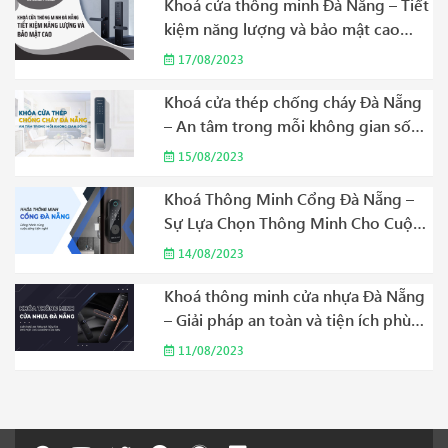
Khoá cửa thông minh Đà Nẵng – Tiết
kiệm năng lượng và bảo mật cao
Năm 2023
17/08/2023
Khoá cửa thép chống cháy Đà Nẵng
– An tâm trong mỗi không gian sống
Năm 2023
15/08/2023
Khoá Thông Minh Cổng Đà Nẵng –
Sự Lựa Chọn Thông Minh Cho Cuộc
Sống Hiện Đại Năm 2023
14/08/2023
Khoá thông minh cửa nhựa Đà Nẵng
– Giải pháp an toàn và tiện ích phù
hợp cho gia đình của bạn Năm 2023
11/08/2023