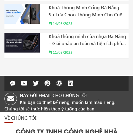
Khoá Thông Minh Cổng Đà Nẵng –
Sự Lựa Chọn Thông Minh Cho Cuộc
Sống Hiện Đại Năm 2023
14/08/2023
Khoá thông minh cửa nhựa Đà Nẵng
– Giải pháp an toàn và tiện ích phù
hợp cho gia đình của bạn Năm 2023
11/08/2023
HÃY GỬI EMAIL CHO CHÚNG TÔI
Khi bạn có thiết kế riêng, muốn làm mẫu riêng.
Chúng tôi sẽ thực hiện theo ý tưởng của bạn
VỀ CHÚNG TÔI
CÔNG TY TNHH CÔNG NGHỆ NHÀ