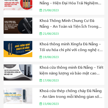
Nẵng – Hiện Đại Hóa Trải Nghiệm
Lưu Trú Năm 2023
25/08/2023
Khoá Thông Minh Chung Cư Đà
Nẵng – An Toàn và Tiện Ích Trong
Khu Dân Cư Năm 2023
21/08/2023
Khoá thông minh Xingfa Đà Nẵng –
Tối ưu hóa chi phí với công nghệ cao
cấp Năm 2023
19/08/2023
Khoá cửa thông minh Đà Nẵng – Tiết
kiệm năng lượng và bảo mật cao
Năm 2023
17/08/2023
Khoá cửa thép chống cháy Đà Nẵng
– An tâm trong mỗi không gian sống
Năm 2023
15/08/2023