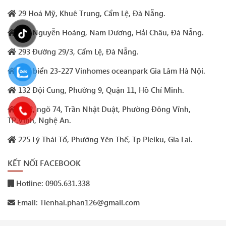
29 Hoá Mỹ, Khuê Trung, Cẩm Lệ, Đà Nẵng.
105 Nguyễn Hoàng, Nam Dương, Hải Châu, Đà Nẵng.
293 Đường 29/3, Cẩm Lệ, Đà Nẵng.
Sao biển 23-227 Vinhomes oceanpark Gia Lâm Hà Nội.
132 Đội Cung, Phường 9, Quận 11, Hồ Chí Minh.
Số 2, ngõ 74, Trần Nhật Duật, Phường Đông Vĩnh,
TP.Vinh, Nghệ An.
225 Lý Thái Tổ, Phường Yên Thế, Tp Pleiku, Gia Lai.
KẾT NỐI FACEBOOK
Hotline: 0905.631.338
Email: Tienhai.phan126@gmail.com