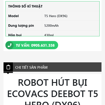
THÔNG SỐ KĨ THUẬT
Model
T5 Hero (DX96)
Dung lượng pin
5200mAh
Hộp bụi
430ml
Hộp nước
TƯ VẤN: 0905.631.338
240ml
Lực hút
1500Pa
Tường ảo
Có
CHI TIẾT SẢN PHẨM
Nhận diện thảm
Có
ROBOT HÚT BỤI
Công suất
58W
ECOVACS DEEBOT T5
Điều hướng thông
Smart Navi™ 2.0 Technology
minh
HERO (DX96)