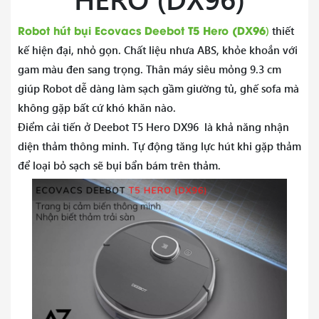
Độ ồn
66dB
Robot hút bụi Ecovacs Deebot T5 Hero (DX96
)
thiết
Thời gian làm việc
200 phút
kế hiện đại, nhỏ gọn. Chất liệu nhưa ABS, khỏe khoắn với
gam màu đen sang trọng. Thân máy siêu mỏng 9.3 cm
Thời gian sạc pin
300 phút
giúp Robot dễ dàng làm sạch gầm giường tủ, ghế sofa mà
Diện tích làm
không gặp bất cứ khó khăn nào.
200m2
sạch
Điểm cải tiến ở Deebot T5 Hero DX96 là khả năng nhận
diện thảm thông minh. Tự động tăng lực hút khi gặp thảm
Kết nối app
Ecovacs Home
để loại bỏ sạch sẽ bụi bẩn bám trên thảm.