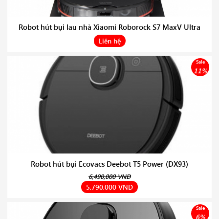
Robot hút bụi lau nhà Xiaomi Roborock S7 MaxV Ultra
Liên hệ
Sale
11%
Robot hút bụi Ecovacs Deebot T5 Power (DX93)
6,490,000 VNĐ
5,790,000 VNĐ
Sale
6%