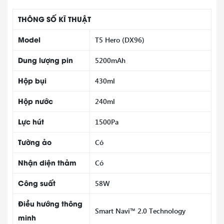
THÔNG SỐ KĨ THUẬT
Model
T5 Hero (DX96)
Dung lượng pin
5200mAh
Hộp bụi
430ml
Hộp nước
240ml
Lực hút
1500Pa
Tường ảo
Có
Nhận diện thảm
Có
Công suất
58W
Điều hướng thông
Smart Navi™ 2.0 Technology
minh