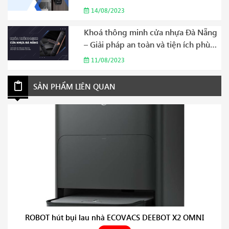
Sống Hiện Đại Năm 2023
14/08/2023
Khoá thông minh cửa nhựa Đà Nẵng
– Giải pháp an toàn và tiện ích phù
hợp cho gia đình của bạn Năm 2023
11/08/2023
SẢN PHẨM LIÊN QUAN
ROBOT hút bụi lau nhà ECOVACS DEEBOT X2 OMNI