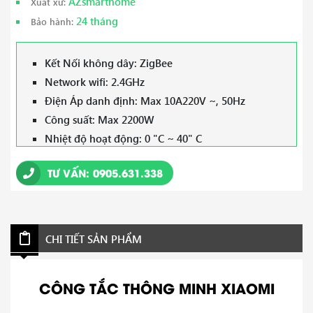
AZsmarthome
Xuất xứ:
24 tháng
Bảo hành:
Kết Nối không dây: ZigBee
Network wifi: 2.4GHz
Điện Áp danh định: Max 10A220V ~, 50Hz
Công suất: Max 2200W
Nhiệt độ hoạt động: 0 "C ~ 40" C
Độ ẩm: 5 ~ 95% RH.Không ngưng tụ
TƯ VẤN: 0905.631.338
Kích thước: 86 x 86x 42.85mm
CHI TIẾT SẢN PHẨM
CÔNG TẮC THÔNG MINH XIAOMI