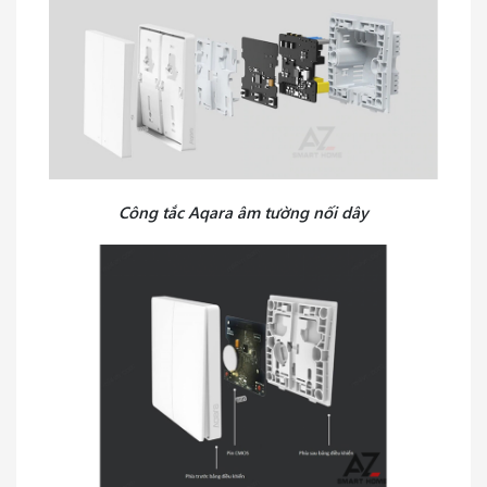
Công tắc Aqara âm tường nối dây