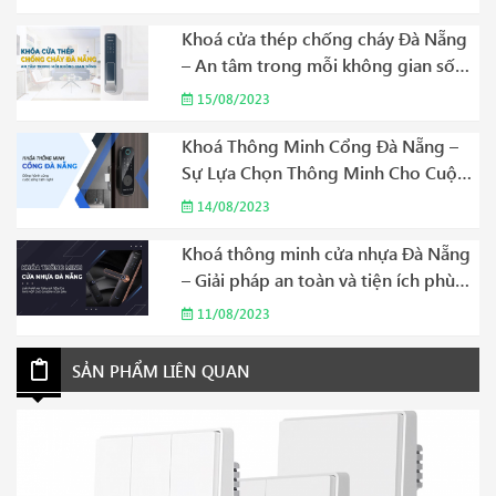
Khoá cửa thép chống cháy Đà Nẵng
– An tâm trong mỗi không gian sống
Năm 2023
15/08/2023
Khoá Thông Minh Cổng Đà Nẵng –
Sự Lựa Chọn Thông Minh Cho Cuộc
Sống Hiện Đại Năm 2023
14/08/2023
Khoá thông minh cửa nhựa Đà Nẵng
– Giải pháp an toàn và tiện ích phù
hợp cho gia đình của bạn Năm 2023
11/08/2023
SẢN PHẨM LIÊN QUAN