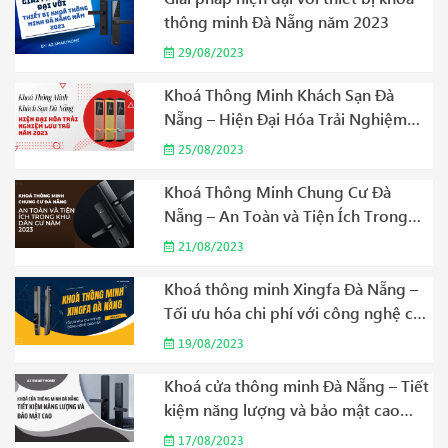
thông minh Đà Nẵng năm 2023
29/08/2023
Khoá Thông Minh Khách Sạn Đà
Nẵng – Hiện Đại Hóa Trải Nghiệm
Lưu Trú Năm 2023
25/08/2023
Khoá Thông Minh Chung Cư Đà
Nẵng – An Toàn và Tiện Ích Trong
Khu Dân Cư Năm 2023
21/08/2023
Khoá thông minh Xingfa Đà Nẵng –
Tối ưu hóa chi phí với công nghệ cao
cấp Năm 2023
19/08/2023
Khoá cửa thông minh Đà Nẵng – Tiết
kiệm năng lượng và bảo mật cao
Năm 2023
17/08/2023