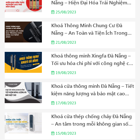
Nẵng – Hiện Đại Hóa Trải Nghiệm
Lưu Trú Năm 2023
25/08/2023
Khoá Thông Minh Chung Cư Đà
Nẵng – An Toàn và Tiện Ích Trong
Khu Dân Cư Năm 2023
21/08/2023
Khoá thông minh Xingfa Đà Nẵng –
Tối ưu hóa chi phí với công nghệ cao
cấp Năm 2023
19/08/2023
Khoá cửa thông minh Đà Nẵng – Tiết
kiệm năng lượng và bảo mật cao
Năm 2023
17/08/2023
Khoá cửa thép chống cháy Đà Nẵng
– An tâm trong mỗi không gian sống
Năm 2023
15/08/2023