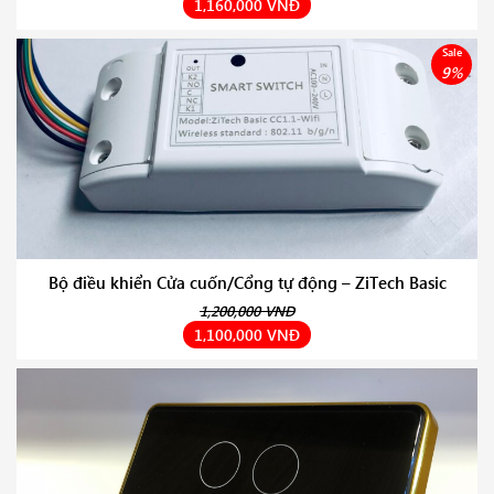
1,160,000 VNĐ
Sale
9%
Bộ điều khiển Cửa cuốn/Cổng tự động – ZiTech Basic
1,200,000 VNĐ
1,100,000 VNĐ