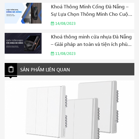
Khoá Thông Minh Cổng Đà Nẵng –
Sự Lựa Chọn Thông Minh Cho Cuộc
Sống Hiện Đại Năm 2023
14/08/2023
Khoá thông minh cửa nhựa Đà Nẵng
– Giải pháp an toàn và tiện ích phù
hợp cho gia đình của bạn Năm 2023
11/08/2023
SẢN PHẨM LIÊN QUAN