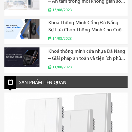
– An tâm trong mỗi không gian sống
Năm 2023
15/08/2023
Khoá Thông Minh Cổng Đà Nẵng –
Sự Lựa Chọn Thông Minh Cho Cuộc
Sống Hiện Đại Năm 2023
14/08/2023
Khoá thông minh cửa nhựa Đà Nẵng
– Giải pháp an toàn và tiện ích phù
hợp cho gia đình của bạn Năm 2023
11/08/2023
SẢN PHẨM LIÊN QUAN