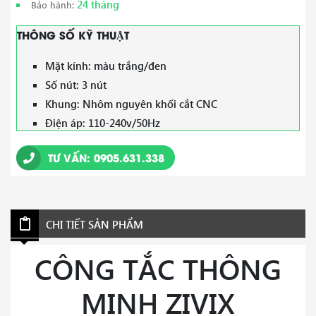
24 tháng
Bảo hành:
THÔNG SỐ KỸ THUẬT
Mặt kính: màu trắng/đen
Số nút: 3 nút
Khung: Nhôm nguyên khối cắt CNC
Điện áp: 110-240v/50Hz
Công suất tải thuần trở: 800w/nút
TƯ VẤN: 0905.631.338
Công suất tải LED: 150w/nút
Kết nối không dây: Zigbee
Cách điều khiển: nút cảm ứng, điều khiển qua điện
thoại, giọng nói
CHI TIẾT SẢN PHẨM
Hỗ trợ điều khiển và an toàn khi tay ẩm ướt
Kết nối trợ lý ảo: Google Asisstant, Alexa (Amazon),
CÔNG TẮC THÔNG
Siri (APPLE)
MINH ZIVIX
Hỗ trợ đèn nền trạng thái và định vị vào ban đêm
Hỗ trợ thiết lập hẹn giờ, kịch bản tự động, cài đặt