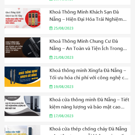
Khoá Thông Minh Khách Sạn Đà
Nẵng – Hiện Đại Hóa Trải Nghiệm
Lưu Trú Năm 2023
25/08/2023
Khoá Thông Minh Chung Cư Đà
Nẵng – An Toàn và Tiện Ích Trong
Khu Dân Cư Năm 2023
21/08/2023
Khoá thông minh Xingfa Đà Nẵng –
Tối ưu hóa chi phí với công nghệ cao
cấp Năm 2023
19/08/2023
Khoá cửa thông minh Đà Nẵng – Tiết
kiệm năng lượng và bảo mật cao
Năm 2023
17/08/2023
Khoá cửa thép chống cháy Đà Nẵng