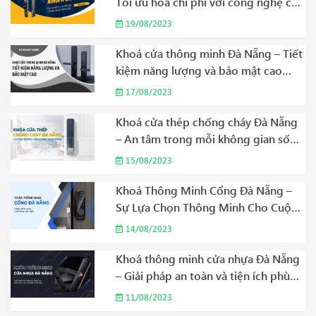
Tối ưu hóa chi phí với công nghệ cao
cấp Năm 2023
19/08/2023
Khoá cửa thông minh Đà Nẵng – Tiết
kiệm năng lượng và bảo mật cao
Năm 2023
17/08/2023
Khoá cửa thép chống cháy Đà Nẵng
– An tâm trong mỗi không gian sống
Năm 2023
15/08/2023
Khoá Thông Minh Cổng Đà Nẵng –
Sự Lựa Chọn Thông Minh Cho Cuộc
Sống Hiện Đại Năm 2023
14/08/2023
Khoá thông minh cửa nhựa Đà Nẵng
– Giải pháp an toàn và tiện ích phù
hợp cho gia đình của bạn Năm 2023
11/08/2023