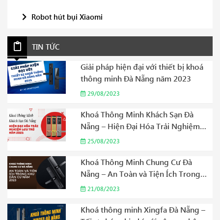
Robot hút bụi Xiaomi
TIN TỨC
Giải pháp hiện đại với thiết bị khoá
thông minh Đà Nẵng năm 2023
29/08/2023
Khoá Thông Minh Khách Sạn Đà
Nẵng – Hiện Đại Hóa Trải Nghiệm
Lưu Trú Năm 2023
25/08/2023
Khoá Thông Minh Chung Cư Đà
Nẵng – An Toàn và Tiện Ích Trong
Khu Dân Cư Năm 2023
21/08/2023
Khoá thông minh Xingfa Đà Nẵng –