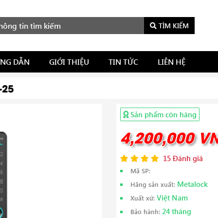
TÌM KIẾM
NG DẪN
GIỚI THIỆU
TIN TỨC
LIÊN HỆ
-25
Sản phẩm còn hàng
4,200,000 V
15 Đánh giá
Mã SP:
Metalock
Hãng sản xuất:
Việt Nam
Xuất xứ:
24 tháng
Bảo hành: