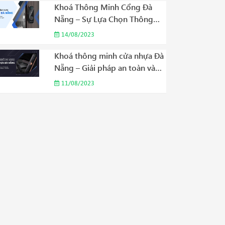
Khoá Thông Minh Cổng Đà
Nẵng – Sự Lựa Chọn Thông
Minh Cho Cuộc Sống Hiện Đại
14/08/2023
Năm 2023
Khoá thông minh cửa nhựa Đà
Nẵng – Giải pháp an toàn và
tiện ích phù hợp cho gia đình
11/08/2023
của bạn Năm 2023