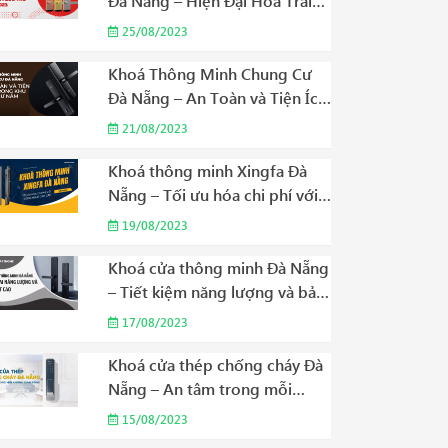
Đà Nẵng – Hiện Đại Hóa Trải
Nghiệm Lưu Trú Năm 2023
25/08/2023
Khoá Thông Minh Chung Cư
Đà Nẵng – An Toàn và Tiện Ích
Trong Khu Dân Cư Năm 2023
21/08/2023
Khoá thông minh Xingfa Đà
Nẵng – Tối ưu hóa chi phí với
công nghệ cao cấp Năm 2023
19/08/2023
Khoá cửa thông minh Đà Nẵng
– Tiết kiệm năng lượng và bảo
mật cao Năm 2023
17/08/2023
Khoá cửa thép chống cháy Đà
Nẵng – An tâm trong mỗi
không gian sống Năm 2023
15/08/2023