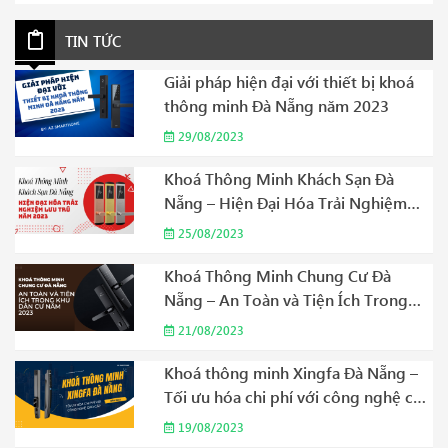
TIN TỨC
Giải pháp hiện đại với thiết bị khoá
thông minh Đà Nẵng năm 2023
29/08/2023
Khoá Thông Minh Khách Sạn Đà
Nẵng – Hiện Đại Hóa Trải Nghiệm
Lưu Trú Năm 2023
25/08/2023
Khoá Thông Minh Chung Cư Đà
Nẵng – An Toàn và Tiện Ích Trong
Khu Dân Cư Năm 2023
21/08/2023
Khoá thông minh Xingfa Đà Nẵng –
Tối ưu hóa chi phí với công nghệ cao
cấp Năm 2023
19/08/2023