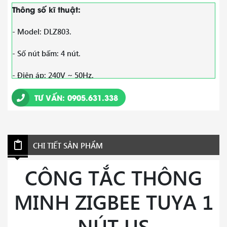
Thông số kĩ thuật:
- Model: DLZ803.
- Số nút bấm: 4 nút.
- Điện áp: 240V ~ 50Hz.
- Công suất chịu tải: 10A.
TƯ VẤN: 0905.631.338
- Zigbee: 2.4Ghz IEEE802.15.4
- Hỗ trợ Amazon Alexa, Google Home.
CHI TIẾT SẢN PHẨM
- Hỗ trợ hệ điều hành: IOS và Android.
CÔNG TẮC THÔNG
- Chất liệu: nhựa, kính cường lực.
MINH ZIGBEE TUYA 1
- Màu sắc: đen/ trắng.
NÚT US