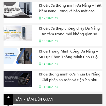
Khoá cửa thông minh Đà Nẵng – Tiết
kiệm năng lượng và bảo mật cao
Năm 2023
17/08/2023
Khoá cửa thép chống cháy Đà Nẵng
– An tâm trong mỗi không gian sống
Năm 2023
15/08/2023
Khoá Thông Minh Cổng Đà Nẵng –
Sự Lựa Chọn Thông Minh Cho Cuộc
Sống Hiện Đại Năm 2023
14/08/2023
Khoá thông minh cửa nhựa Đà Nẵng
– Giải pháp an toàn và tiện ích phù
hợp cho gia đình của bạn Năm 2023
11/08/2023
SẢN PHẨM LIÊN QUAN