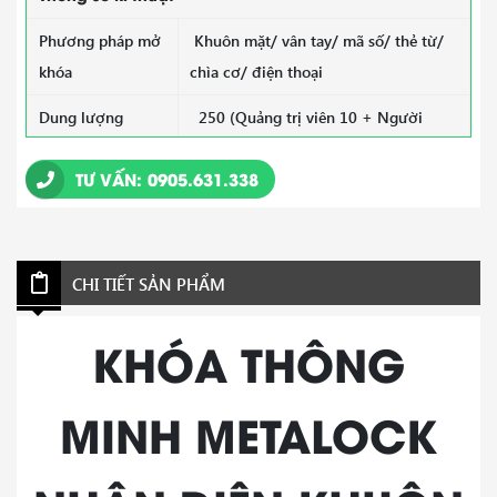
Phương pháp mở
Khuôn mặt/ vân tay/ mã số/ thẻ từ/
khóa
chìa cơ/ điện thoại
Dung lượng
250 (Quảng trị viên 10 + Người
người dùng
dùng thông thường 240)
TƯ VẤN: 0905.631.338
Dữ liệu người
Face 50/Vân tay 100/Mật khẩu + Thẻ
dùng
240
Loại vân tay
Cảm biến vân tay bán dẫn
CHI TIẾT SẢN PHẨM
Tốc độ nhận dạng
0,4 giây
KHÓA THÔNG
Lỗi nhận dạng
<0,0001%
Chất liệu vỏ
Hợp kim nhôm /ABS
MINH METALOCK
Loại thẻ
Thẻ từ 13,56mhz