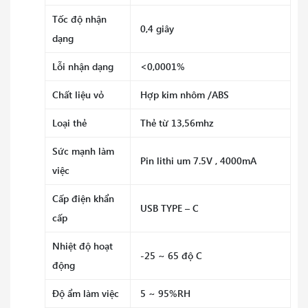
Tốc độ nhận
0,4 giây
dạng
Lỗi nhận dạng
<0,0001%
Chất liệu vỏ
Hợp kim nhôm /ABS
Loại thẻ
Thẻ từ 13,56mhz
Sức mạnh làm
Pin lithi um 7.5V , 4000mA
việc
Cấp điện khẩn
USB TYPE – C
cấp
Nhiệt độ hoạt
-25 ~ 65 độ C
động
Độ ẩm làm việc
5 ~ 95%RH