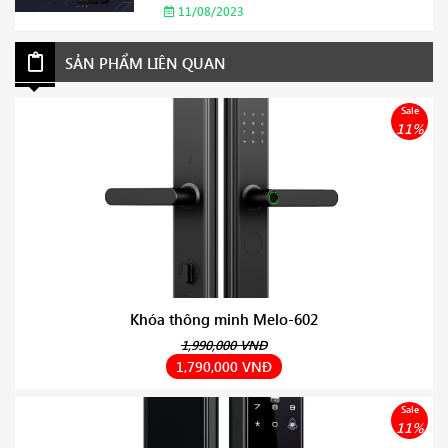
hợp cho gia đình của bạn Năm 2023
11/08/2023
SẢN PHẨM LIÊN QUAN
Sale
11%
Khóa thông minh Melo-602
1,990,000 VNĐ
1,790,000 VNĐ
Sale
11%