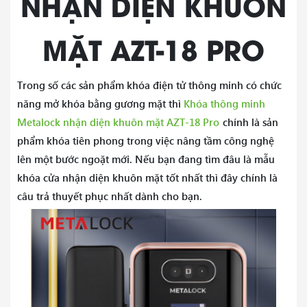
NHẬN DIỆN KHUÔN
Sức mạnh làm
Pin lithi um 7.5V , 4000mA
việc
MẶT AZT-18 PRO
Cấp điện khẩn
USB TYPE – C
cấp
Trong số các sản phẩm khóa điện tử thông minh có chức
Nhiệt độ hoạt
năng mở khóa bằng gương mặt thì
Khóa thông minh
-25 ~ 65 độ C
động
Metalock nhận diện khuôn mặt AZT-18 Pro
chính là sản
phẩm khóa tiên phong trong việc nâng tầm công nghệ
Độ ẩm làm việc
5 ~ 95%RH
lên một bước ngoặt mới. Nếu bạn đang tìm đâu là mẫu
Cửa kính không khung 8 - 12mm
khóa cửa nhận diện khuôn mặt tốt nhất thì đây chính là
(kích thước khoảng cách cửa 4-
câu trả thuyết phục nhất dành cho bạn.
Phạm vi áp dụng
15mm)
Cửa kính khung 30-120mm