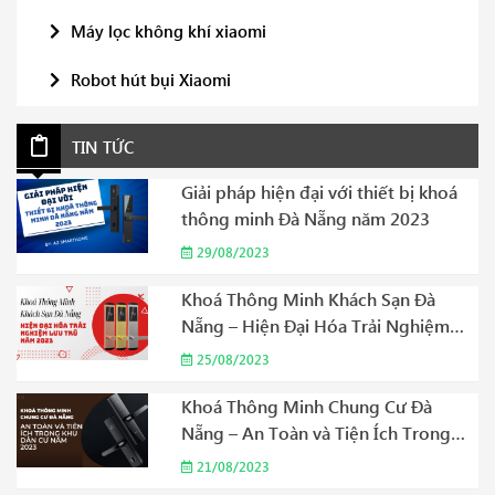
Máy lọc không khí xiaomi
Robot hút bụi Xiaomi
TIN TỨC
Giải pháp hiện đại với thiết bị khoá
thông minh Đà Nẵng năm 2023
29/08/2023
Khoá Thông Minh Khách Sạn Đà
Nẵng – Hiện Đại Hóa Trải Nghiệm
Lưu Trú Năm 2023
25/08/2023
Khoá Thông Minh Chung Cư Đà
Nẵng – An Toàn và Tiện Ích Trong
Khu Dân Cư Năm 2023
21/08/2023