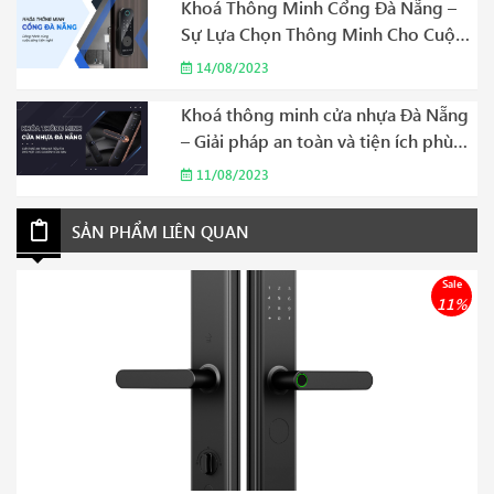
Khoá Thông Minh Cổng Đà Nẵng –
Sự Lựa Chọn Thông Minh Cho Cuộc
Sống Hiện Đại Năm 2023
14/08/2023
Khoá thông minh cửa nhựa Đà Nẵng
– Giải pháp an toàn và tiện ích phù
hợp cho gia đình của bạn Năm 2023
11/08/2023
SẢN PHẨM LIÊN QUAN
Sale
11%