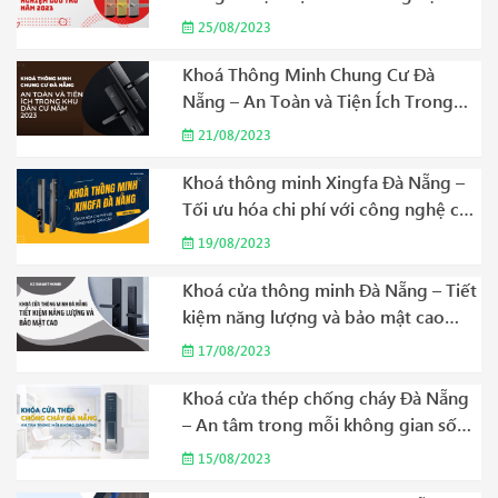
Lưu Trú Năm 2023
25/08/2023
Khoá Thông Minh Chung Cư Đà
Nẵng – An Toàn và Tiện Ích Trong
Khu Dân Cư Năm 2023
21/08/2023
Khoá thông minh Xingfa Đà Nẵng –
Tối ưu hóa chi phí với công nghệ cao
cấp Năm 2023
19/08/2023
Khoá cửa thông minh Đà Nẵng – Tiết
kiệm năng lượng và bảo mật cao
Năm 2023
17/08/2023
Khoá cửa thép chống cháy Đà Nẵng
– An tâm trong mỗi không gian sống
Năm 2023
15/08/2023