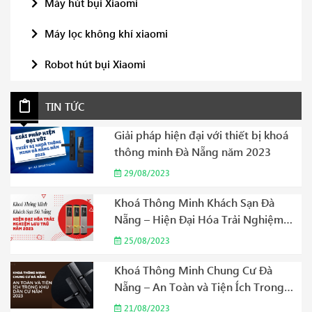
Máy hút bụi Xiaomi
Máy lọc không khí xiaomi
Robot hút bụi Xiaomi
TIN TỨC
Giải pháp hiện đại với thiết bị khoá
thông minh Đà Nẵng năm 2023
29/08/2023
Khoá Thông Minh Khách Sạn Đà
Nẵng – Hiện Đại Hóa Trải Nghiệm
Lưu Trú Năm 2023
25/08/2023
Khoá Thông Minh Chung Cư Đà
Nẵng – An Toàn và Tiện Ích Trong
Khu Dân Cư Năm 2023
21/08/2023