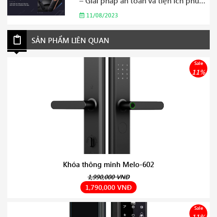
– Giải pháp an toàn và tiện ích phù
hợp cho gia đình của bạn Năm 2023
11/08/2023
SẢN PHẨM LIÊN QUAN
Sale
11%
Khóa thông minh Melo-602
1,990,000 VNĐ
1,790,000 VNĐ
Sale
11%