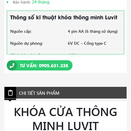
24 tháng
Bảo hành:
Thông số kĩ thuật khóa thông minh Luvit
Nguồn cấp:
4 pin AA (6 tháng sử dụng)
Nguồn dự phòng:
6V DC – Cổng type C
Cảnh báo pin yếu:
4,8V
TƯ VẤN: 0905.631.338
Số lượng vân tay:
100
Số lượng mã số:
30 mã (Mã số: 4 -> 10 kí tự)
Thẻ từ:
100 thẻ
CHI TIẾT SẢN PHẨM
Hỗ trợ mở bằng chìa cơ (2
KHÓA CỬA THÔNG
Chìa cơ:
chìa)
MINH LUVIT
Truyền thông:
Zigbee