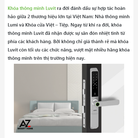
Công suất phát:
10 dbm
Khóa thông minh Luvit
ra đời đánh dấu sự hợp tác hoàn
hảo giữa 2 thương hiệu lớn tại Việt Nam: Nhà thông minh
Khoảng cách giới hạn giữa
10m/40m (Khi có vật
Lumi và Khóa cửa Việt – Tiệp. Ngay từ khi ra đời, khóa
các thiết bị:
cản/không có vật cản)
thông minh Luvit đã nhận được sự săn đón nhiệt tình từ
Nhiệt độ hoạt động:
-10 -> 55 độ C
phía các khách hàng. Bởi không chỉ giá thành rẻ mà khóa
Luvit còn tối ưu các chức năng, vượt mặt nhiều hãng khóa
thông minh trên thị trường hiện nay.