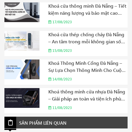
Khoá cửa thông minh Đà Nẵng – Tiết
kiệm năng lượng và bảo mật cao
Năm 2023
17/08/2023
Khoá cửa thép chống cháy Đà Nẵng
– An tâm trong mỗi không gian sống
Năm 2023
15/08/2023
Khoá Thông Minh Cổng Đà Nẵng –
Sự Lựa Chọn Thông Minh Cho Cuộc
Sống Hiện Đại Năm 2023
14/08/2023
Khoá thông minh cửa nhựa Đà Nẵng
– Giải pháp an toàn và tiện ích phù
hợp cho gia đình của bạn Năm 2023
11/08/2023
SẢN PHẨM LIÊN QUAN