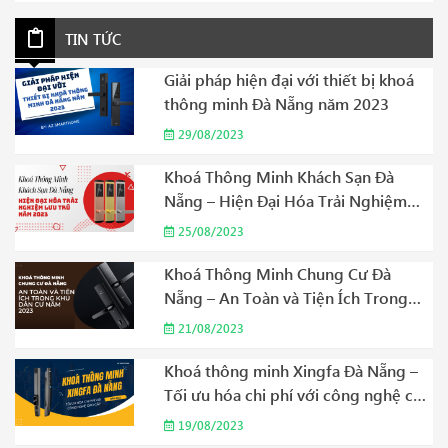
TIN TỨC
Giải pháp hiện đại với thiết bị khoá
thông minh Đà Nẵng năm 2023
29/08/2023
Khoá Thông Minh Khách Sạn Đà
Nẵng – Hiện Đại Hóa Trải Nghiệm
Lưu Trú Năm 2023
25/08/2023
Khoá Thông Minh Chung Cư Đà
Nẵng – An Toàn và Tiện Ích Trong
Khu Dân Cư Năm 2023
21/08/2023
Khoá thông minh Xingfa Đà Nẵng –
Tối ưu hóa chi phí với công nghệ cao
cấp Năm 2023
19/08/2023