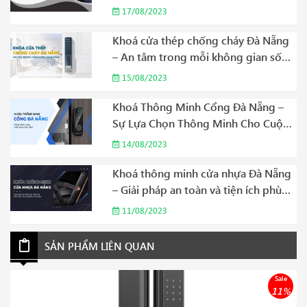
Năm 2023
17/08/2023
Khoá cửa thép chống cháy Đà Nẵng
– An tâm trong mỗi không gian sống
Năm 2023
15/08/2023
Khoá Thông Minh Cổng Đà Nẵng –
Sự Lựa Chọn Thông Minh Cho Cuộc
Sống Hiện Đại Năm 2023
14/08/2023
Khoá thông minh cửa nhựa Đà Nẵng
– Giải pháp an toàn và tiện ích phù
hợp cho gia đình của bạn Năm 2023
11/08/2023
SẢN PHẨM LIÊN QUAN
Sale
11%