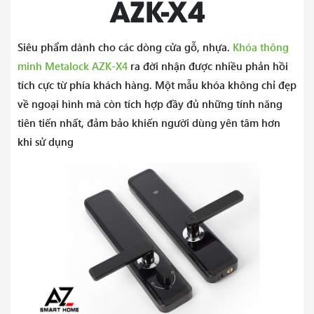
AZK-X4
FRR (Tỷ lệ Từ
<1,0%
chối Sai)
Siêu phẩm dành cho các dòng cửa gỗ, nhựa.
Khóa thông
Chức năng tiêu
Vân tay / thẻ IC / Mật khẩu / Chìa khóa
minh Metalock AZK-X4
ra đời nhận được nhiều phản hồi
chuẩn
/ Mở khóa bằng Bluetooth
tích cực từ phía khách hàng. Một mẫu khóa không chỉ đẹp
về ngoại hình mà còn tích hợp đầy đủ những tính năng
Dung lượng vân
tiên tiến nhất, đảm bảo khiến người dùng yên tâm hơn
100 vân tay
tay
khi sử dụng
Dung lượng thẻ
100 chiếc
Dung lượng mật
100 mã
khẩu