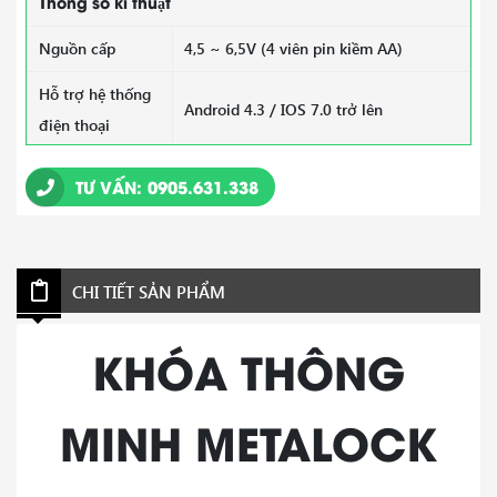
Thông số kĩ thuật
Nguồn cấp
4,5 ~ 6,5V (4 viên pin kiềm AA)
Hỗ trợ hệ thống
Android 4.3 / IOS 7.0 trở lên
điện thoại
Điện áp báo
TƯ VẤN: 0905.631.338
4,8V ± 0,2V
động
Nhiệt độ hoạt
-10 ~ 60 ℃
động
CHI TIẾT SẢN PHẨM
Độ ẩm hoạt động
20 ~ 93% RH
KHÓA THÔNG
Thời gian mở
khoảng 1,5 giây
cửa
MINH METALOCK
FAR (Tỷ lệ chấp
<0,001%
nhận sai)