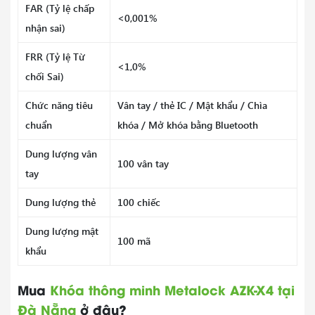
FAR (Tỷ lệ chấp
<0,001%
nhận sai)
FRR (Tỷ lệ Từ
<1,0%
chối Sai)
Chức năng tiêu
Vân tay / thẻ IC / Mật khẩu / Chìa
chuẩn
khóa / Mở khóa bằng Bluetooth
Dung lượng vân
100 vân tay
tay
Dung lượng thẻ
100 chiếc
Dung lượng mật
100 mã
khẩu
Mua
Khóa thông minh Metalock AZK-X4 tại
Đà Nẵng
ở đâu?