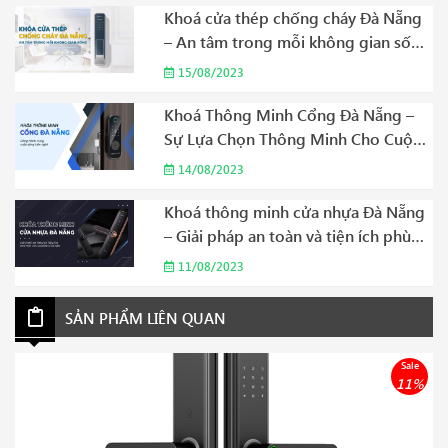
Khoá cửa thép chống cháy Đà Nẵng
– An tâm trong mỗi không gian sống
Năm 2023
15/08/2023
Khoá Thông Minh Cổng Đà Nẵng –
Sự Lựa Chọn Thông Minh Cho Cuộc
Sống Hiện Đại Năm 2023
14/08/2023
Khoá thông minh cửa nhựa Đà Nẵng
– Giải pháp an toàn và tiện ích phù
hợp cho gia đình của bạn Năm 2023
11/08/2023
SẢN PHẨM LIÊN QUAN
Sale
11%