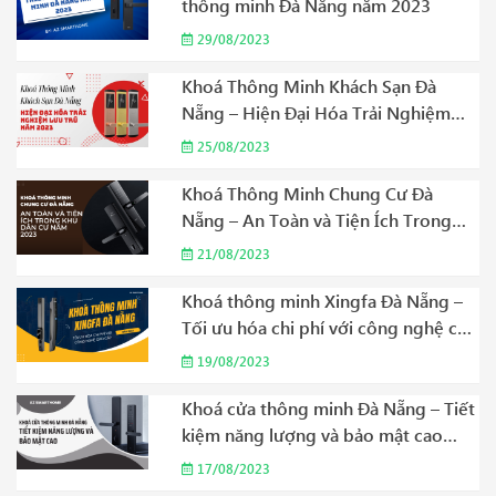
thông minh Đà Nẵng năm 2023
29/08/2023
Khoá Thông Minh Khách Sạn Đà
Nẵng – Hiện Đại Hóa Trải Nghiệm
Lưu Trú Năm 2023
25/08/2023
Khoá Thông Minh Chung Cư Đà
Nẵng – An Toàn và Tiện Ích Trong
Khu Dân Cư Năm 2023
21/08/2023
Khoá thông minh Xingfa Đà Nẵng –
Tối ưu hóa chi phí với công nghệ cao
cấp Năm 2023
19/08/2023
Khoá cửa thông minh Đà Nẵng – Tiết
kiệm năng lượng và bảo mật cao
Năm 2023
17/08/2023