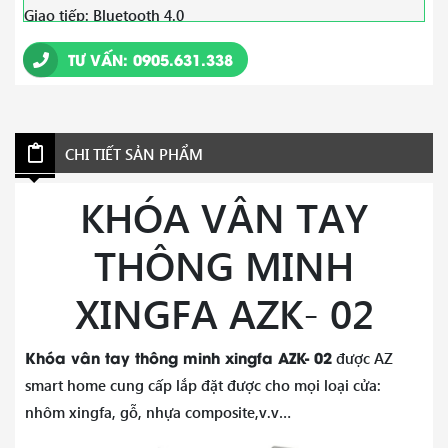
Giao tiếp: Bluetooth 4.0
Hệ điều hành được hỗ trợ: iOS 7.0 trở lên, Android 4.4 trở
TƯ VẤN: 0905.631.338
lên
Tuổi thọ pin: 10000 lần mở khóa (trong khoảng 6-
CHI TIẾT SẢN PHẨM
12tháng)
Cung cấp năng lượng: 4 pin kiềm 1,5V AAA
KHÓA VÂN TAY
Điện áp làm việc: ≤200mA
THÔNG MINH
Chế độ mở khóa: Bluetooth, Vân tay, Mã, Thẻ từ, Khóa cơ,
XINGFA AZK- 02
APP
Thời gian mở khóa: Khoảng 1 giây
Khóa vân tay thông minh xingfa AZK- 02
được AZ
smart home cung cấp lắp đặt được cho mọi loại cửa:
Nhiệt độ làm việc: 0 ~ 80 ° C
nhôm xingfa, gỗ, nhựa composite,v.v…