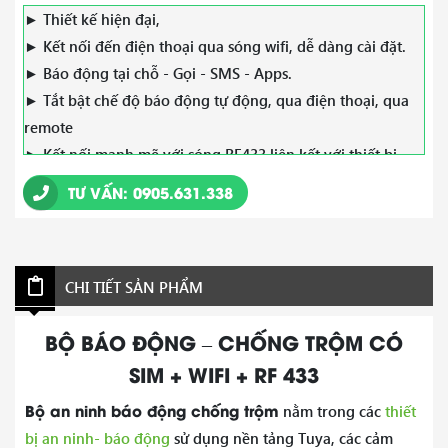
► Thiết kế hiện đại,
► Kết nối đến điện thoại qua sóng wifi, dễ dàng cài đặt.
► Báo động tại chỗ - Gọi - SMS - Apps.
► Tắt bật chế độ báo động tự động, qua điện thoại, qua
remote
► Kết nối mạnh mẽ với sóng RF433 liên kết với thiết bị.
TƯ VẤN: 0905.631.338
► Đàm thoại 2 chiều, hoạt động khi bị ngắt điện
► Nguồn AC 220V và PIN.
► Bảo hành 6 tháng
CHI TIẾT SẢN PHẨM
BỘ BÁO ĐỘNG – CHỐNG TRỘM CÓ
SIM + WIFI + RF 433
Bộ an ninh báo động chống trộm
nằm trong các
thiết
bị an ninh- báo động
sử dụng nền tảng Tuya, các cảm