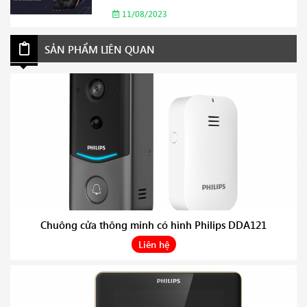
hợp cho gia đình của bạn Năm 2023
11/08/2023
SẢN PHẨM LIÊN QUAN
Chuông cửa thông minh có hình Philips DDA121
Liên hệ